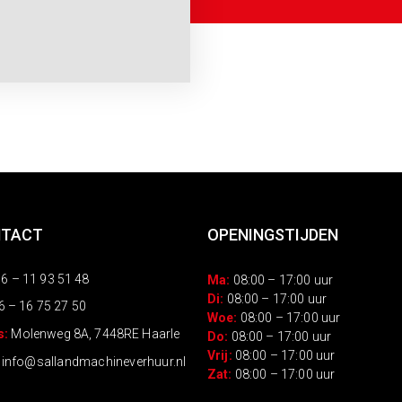
NTACT
OPENINGSTIJDEN
6 – 11 93 51 48
Ma:
08:00 – 17:00 uur
Di:
08:00 – 17:00 uur
6 – 16 75 27 50
Woe:
08:00 – 17:00 uur
s:
Molenweg 8A, 7448RE Haarle
Do:
08:00 – 17:00 uur
Vrij:
08:00 – 17:00 uur
:
info@sallandmachineverhuur.nl
Zat:
08:00 – 17:00 uur