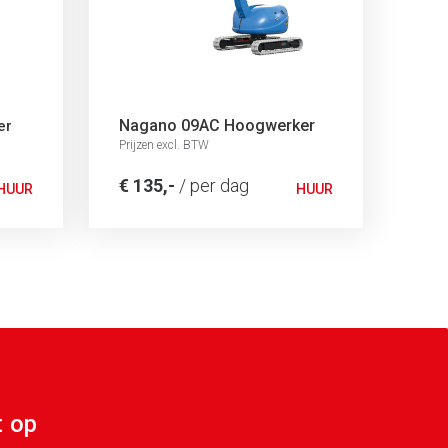
Nagano 09AC Hoogwerker
er
Prijzen excl. BTW
€ 135,-
/ per dag
HUUR
HUUR
 op