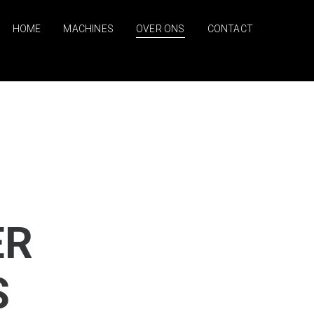
HOME
MACHINES
OVER ONS
CONTACT
ER
S