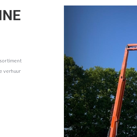
INE
sortiment
e verhuur