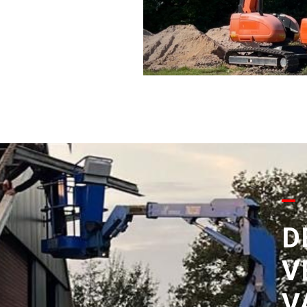
D
V
V