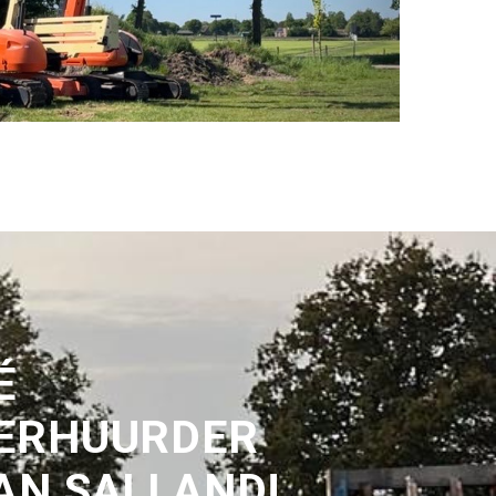
É
ERHUURDER
AN SALLAND!