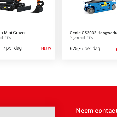
n Mini Graver
Genie GS2032 Hoogwerk
excl. BTW
Prijzen excl. BTW
,-
/ per dag
€75,-
/ per dag
HUUR
Neem contact