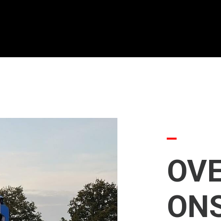
OV
ON