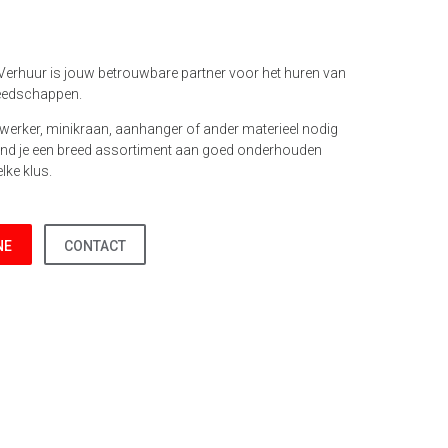
Verhuur is jouw betrouwbare partner voor het huren van
eedschappen.
werker, minikraan, aanhanger of ander materieel nodig
 vind je een breed assortiment aan goed onderhouden
lke klus.
NE
CONTACT