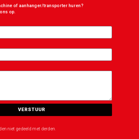
achine of aanhanger/transporter huren?
ons op.
VERSTUUR
n niet gedeeld met derden.